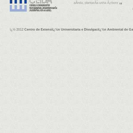
aÃ­nda, plantarÃ­a unha Ã¡rbore
ï¿½ 2012
Centro de Extensiï¿½n Universitaria e Divulgaciï¿½n Ambiental de Ga