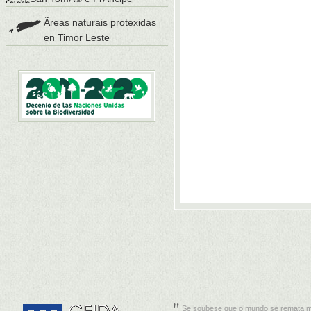
Ãreas naturais protexidas
en Timor Leste
Se soubese que o mundo se remata m