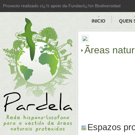
Proxecto realizado cï¿½ apoio da Fundaciï¿½n Biodiversidad
INICIO
QUEN 
Ãreas natu
Espazos pro