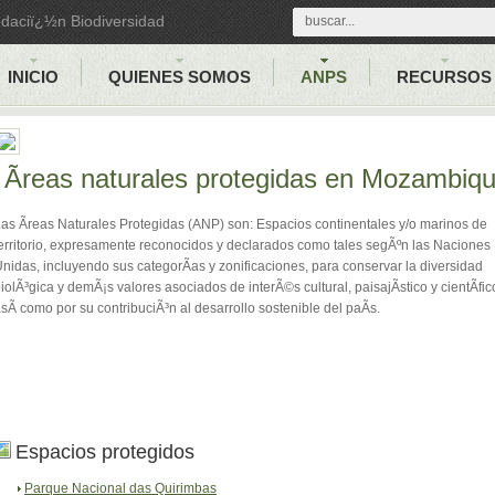
ndaciï¿½n Biodiversidad
INICIO
QUIENES SOMOS
ANPS
RECURSOS
Ãreas naturales protegidas en Mozambiq
as Ãreas Naturales Protegidas (ANP) son: Espacios continentales y/o marinos de
erritorio, expresamente reconocidos y declarados como tales segÃºn las Naciones
nidas, incluyendo sus categorÃ­as y zonificaciones, para conservar la diversidad
iolÃ³gica y demÃ¡s valores asociados de interÃ©s cultural, paisajÃ­stico y cientÃ­fic
sÃ­ como por su contribuciÃ³n al desarrollo sostenible del paÃ­s.
Espacios protegidos
Parque Nacional das Quirimbas