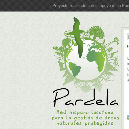
Proyecto realizado con el apoyo de la Fu
L
t
U
b
a