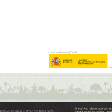
con la colaboraciï¿½n de
Si estï¿½s relacionado con al
 tierra es insultada, y ofrece sus flores como
alguno de los paï¿½ses y quie