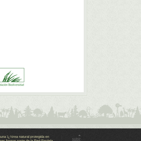
guna ï¿½rea natural protegida en
subir
res formar parte de la Red Pardela