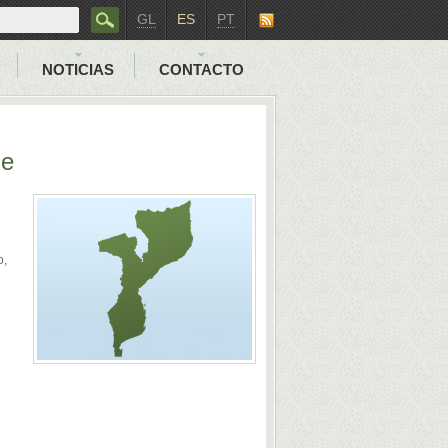
GL
ES
PT
NOTICIAS
CONTACTO
ue
o,