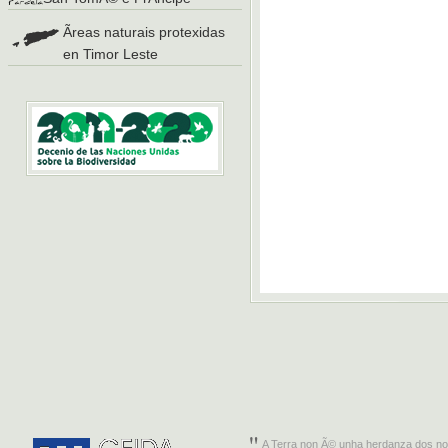
Ãreas naturais protexidas
en Timor Leste
A Terra non Ã© unha herdanza dos no