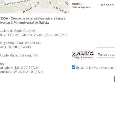
Asunto
:
Dato obligatorio.
EIDA - Centro de extensiï¿½n universitaria e
ivulgaciï¿½n ambiental de Galicia
astelo de Santa Cruz, s/n
5179 Liï¿½ns - Oleiros - A Coruï¿½a (Espaï¿½a)
elï¿½fono: (+34)
981 630 618
ax: (+34) 981 614 443
Google Maps:
pulse aquï¿½
Código incorrecto.
Gps:
atitude: N 43ï¿½ 20' 54''ï¿½
Sï¿½, he leï¿½do y acepto 
onxitude: W -8ï¿½ 21' 0,22''ï¿½