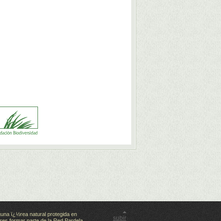
guna ï¿½rea natural protegida en
subir
res formar parte de la Red Pardela