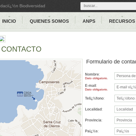
ndaciï¿½n Biodiversidad
INICIO
QUIENES SOMOS
ANPS
RECURSOS
CONTACTO
Formulario de conta
Nombre
:
Dato obligatorio.
E-mail
:
Dato obligatorio.
Telï¿½fono
:
Localidad
:
Provincia
:
Paï¿½s
: