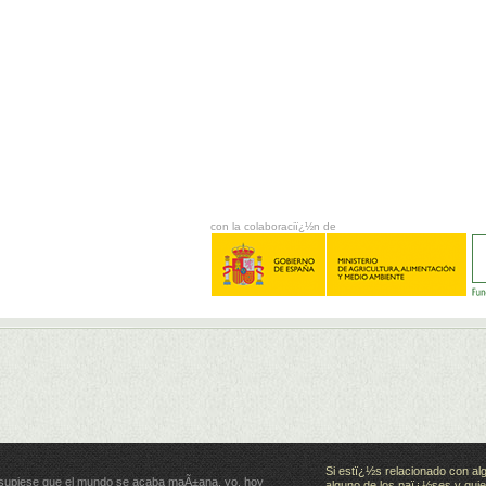
con la colaboraciï¿½n de
Si estï¿½s relacionado con al
 supiese que el mundo se acaba maÃ±ana, yo, hoy
alguno de los paï¿½ses y quie