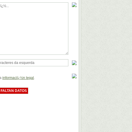
la
informaciï¿½n legal
.