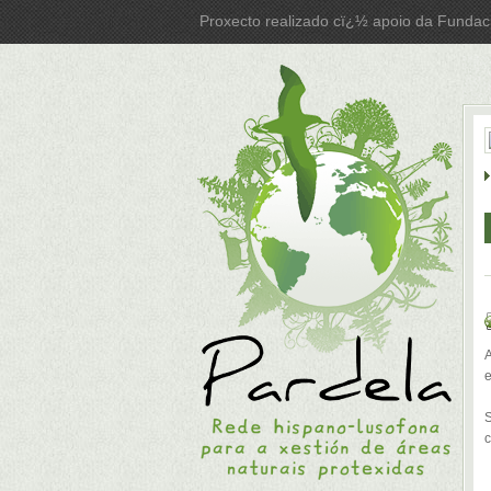
Proxecto realizado cï¿½ apoio da Fundac
A
e
S