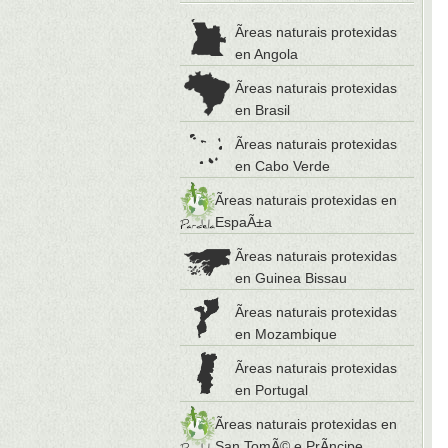
Ãreas naturais protexidas
en Angola
Ãreas naturais protexidas
en Brasil
Ãreas naturais protexidas
en Cabo Verde
Ãreas naturais protexidas en
EspaÃ±a
Ãreas naturais protexidas
en Guinea Bissau
Ãreas naturais protexidas
en Mozambique
Ãreas naturais protexidas
en Portugal
Ãreas naturais protexidas en
San TomÃ© e PrÃ­ncipe