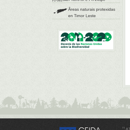
Ãreas naturais protexidas
en Timor Leste
A 