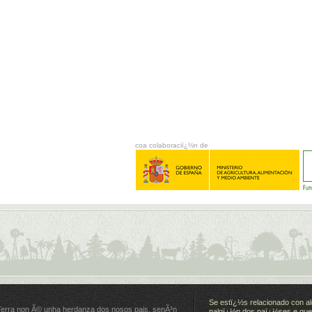
coa colaboraciï¿½n de
Se estï¿½s relacionado con al
Terra non Ã© unha herdanza dos nosos pais, senÃ³n
nalgï¿½n dos paï¿½ses e quer