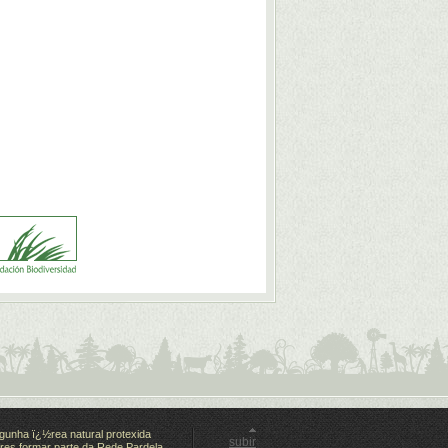
gunha ï¿½rea natural protexida
subir
es formar parte da Rede Pardela