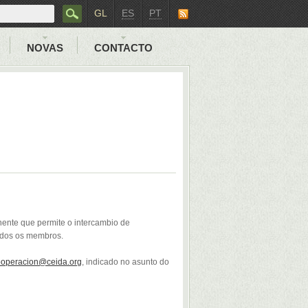
GL
ES
PT
NOVAS
CONTACTO
nente que permite o intercambio de
todos os membros.
ooperacion@ceida.org
, indicado no asunto do