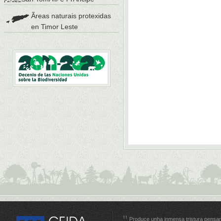
Ãreas naturais protexidas
en Timor Leste
Produce unha inmensa tristura pensar