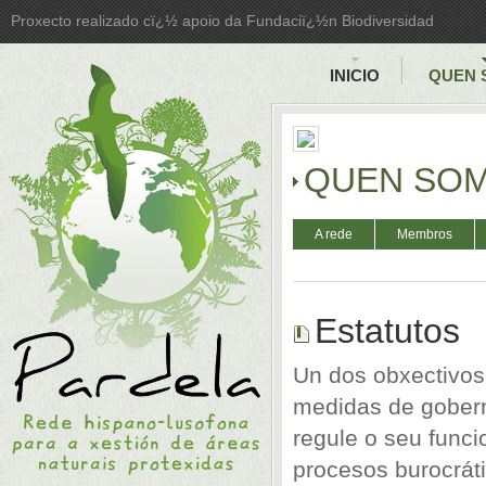
Proxecto realizado cï¿½ apoio da Fundaciï¿½n Biodiversidad
INICIO
QUEN 
QUEN SO
A rede
Membros
Estatutos
Un dos obxectivo
medidas de gobern
regule o seu funci
procesos burocrát