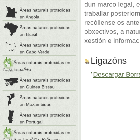
dun marco legal, e
Ãreas naturais protexidas
traballar posterio
en Angola
recóllense os ante
Ãreas naturais protexidas
obxectivos, a natu
en Brasil
xestión e informac
Ãreas naturais protexidas
en Cabo Verde
Ligazóns
Ãreas naturais protexidas en
EspaÃ±a
Descargar Borr
Ãreas naturais protexidas
en Guinea Bissau
Ãreas naturais protexidas
en Mozambique
Ãreas naturais protexidas
en Portugal
Ãreas naturais protexidas en
San TomÃ© e PrÃ­ncipe