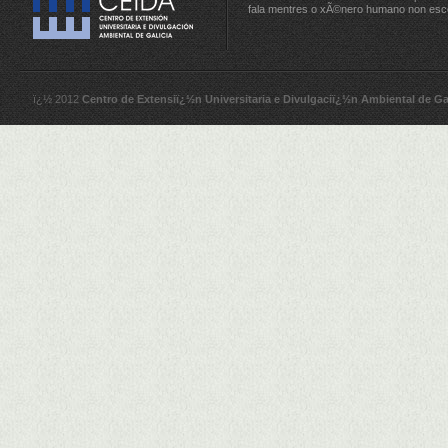
fala mentres o xÃ©nero humano non esc
ï¿½ 2012
Centro de Extensiï¿½n Universitaria e Divulgaciï¿½n Ambiental de Ga