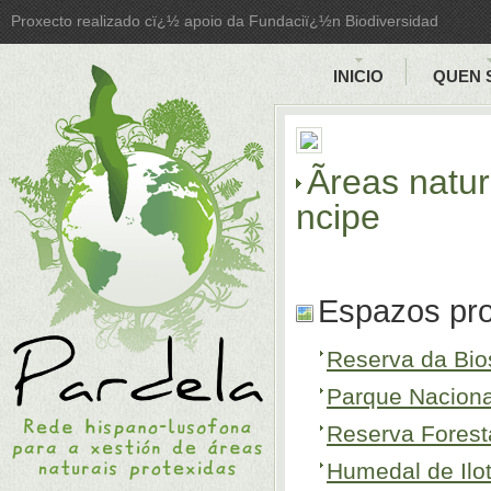
Proxecto realizado cï¿½ apoio da Fundaciï¿½n Biodiversidad
INICIO
QUEN 
Ãreas natu
ncipe
Espazos pro
Reserva da Bios
Parque Naciona
Reserva Fores
Humedal de Ilot