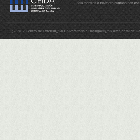
fala mentres o xÃ©nero humano non esc
ï¿½ 2012
Centro de Extensiï¿½n Universitaria e Divulgaciï¿½n Ambiental de Ga