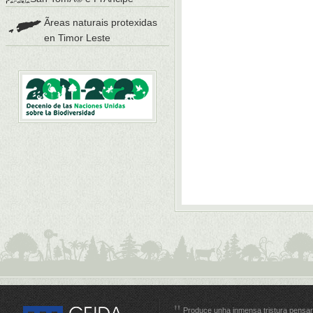
Ãreas naturais protexidas
en Timor Leste
Produce unha inmensa tristura pensar