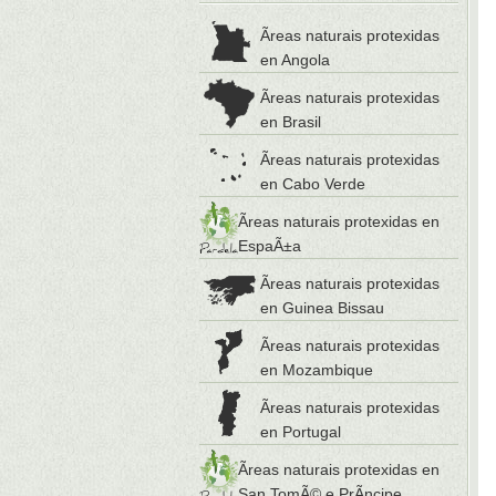
Ãreas naturais protexidas
en Angola
Ãreas naturais protexidas
en Brasil
Ãreas naturais protexidas
en Cabo Verde
Ãreas naturais protexidas en
EspaÃ±a
Ãreas naturais protexidas
en Guinea Bissau
Ãreas naturais protexidas
en Mozambique
Ãreas naturais protexidas
en Portugal
Ãreas naturais protexidas en
San TomÃ© e PrÃ­ncipe