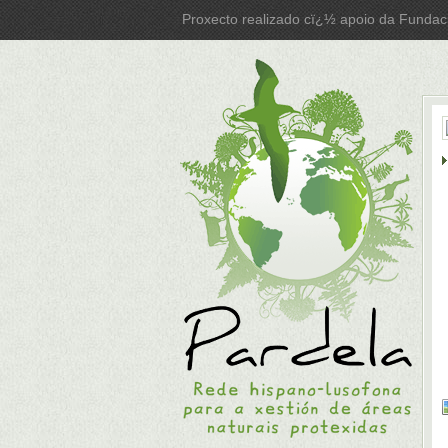
Proxecto realizado cï¿½ apoio da Fundac