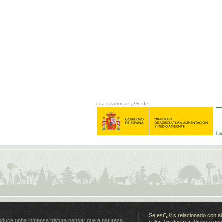
coa colaboraciï¿½n de
Se estï¿½s relacionado con al
oduce unha inmensa tristura pensar que a natureza
nalgï¿½n dos paï¿½ses e quer