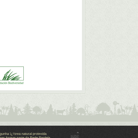
gunha ï¿½rea natural protexida
subir
es formar parte da Rede Pardela