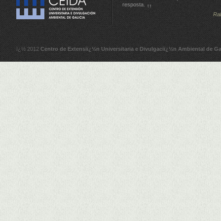
resposta.
Ra
ï¿½ 2012
Centro de Extensiï¿½n Universitaria e Divulgaciï¿½n Ambiental de Ga