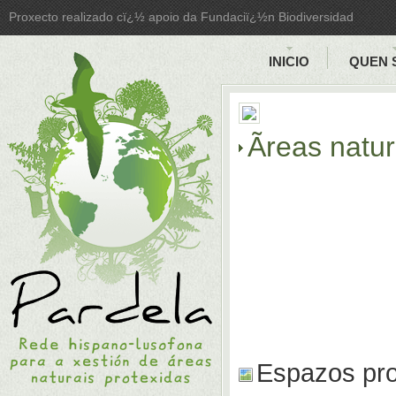
Proxecto realizado cï¿½ apoio da Fundaciï¿½n Biodiversidad
INICIO
QUEN 
Ãreas natu
Espazos pro