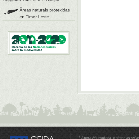
Ãreas naturais protexidas
en Timor Leste
A terra Ã© insultada, e ofrece as sÃºa