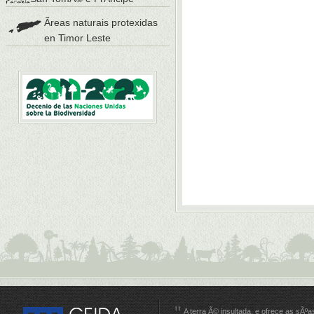
Ãreas naturais protexidas
en Timor Leste
A terra Ã© insultada, e ofrece as sÃºa