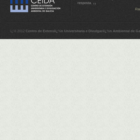
resposta.
Ra
ï¿½ 2012
Centro de Extensiï¿½n Universitaria e Divulgaciï¿½n Ambiental de Ga