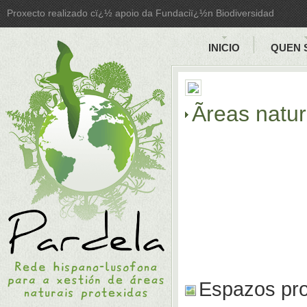
Proxecto realizado cï¿½ apoio da Fundaciï¿½n Biodiversidad
INICIO
QUEN 
Ãreas natu
Espazos pro