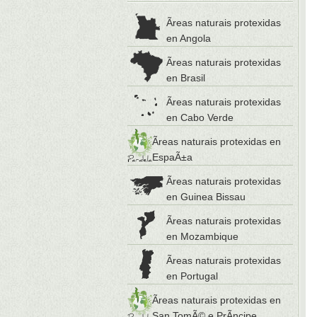
Ãreas naturais protexidas
en Angola
Ãreas naturais protexidas
en Brasil
Ãreas naturais protexidas
en Cabo Verde
Ãreas naturais protexidas en
EspaÃ±a
Ãreas naturais protexidas
en Guinea Bissau
Ãreas naturais protexidas
en Mozambique
Ãreas naturais protexidas
en Portugal
Ãreas naturais protexidas en
San TomÃ© e PrÃ­ncipe