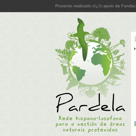
Proxecto realizado cï¿½ apoio da Fundac