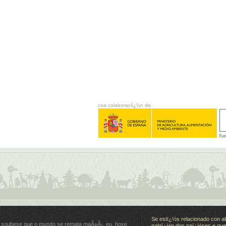
coa colaboraciï¿½n de
Se estï¿½s relacionado con al
 soubese que o mundo se remata maÃ±Ã¡, eu, hoxe
nalgï¿½n dos paï¿½ses e quer