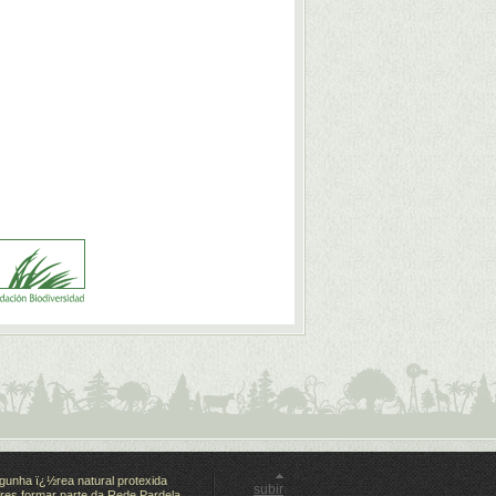
gunha ï¿½rea natural protexida
subir
es formar parte da Rede Pardela