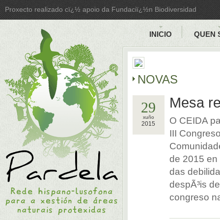
Proxecto realizado cï¿½ apoio da Fundaciï¿½n Biodiversidad
INICIO
QUEN 
NOVAS
Mesa re
29
xuño
O CEIDA pa
2015
III Congres
Comunidades
de 2015 en 
das debilid
despÃ³is de
congreso na