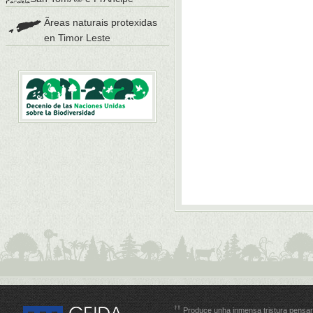
Ãreas naturais protexidas
en Timor Leste
Produce unha inmensa tristura pensar