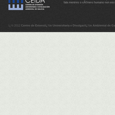
fala mentres o xÃ©nero humano non esc
ï¿½ 2012
Centro de Extensiï¿½n Universitaria e Divulgaciï¿½n Ambiental de Ga