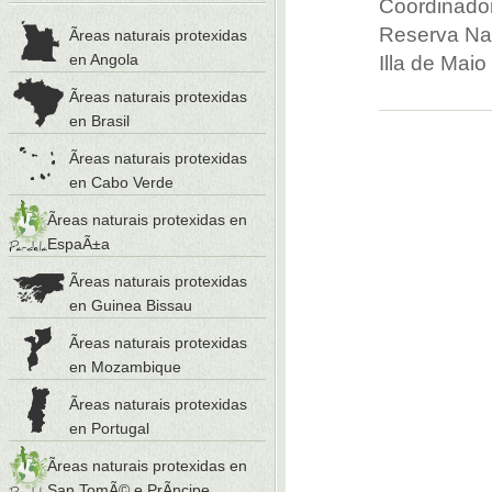
Coordinador
Reserva Nat
Ãreas naturais protexidas
en Angola
Illa de Mai
Ãreas naturais protexidas
en Brasil
Ãreas naturais protexidas
en Cabo Verde
Ãreas naturais protexidas en
EspaÃ±a
Ãreas naturais protexidas
en Guinea Bissau
Ãreas naturais protexidas
en Mozambique
Ãreas naturais protexidas
en Portugal
Ãreas naturais protexidas en
San TomÃ© e PrÃ­ncipe