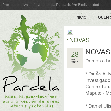
Proxecto realizado cï¿½ apoio da Fundaciï¿½n Biodiversidad
INICIO
QUEN 
NOVAS
NOVAS 
28
marzo
Damos a be
2014
* DinÃ­s A.
Investigado
Centro Terr
Maputo - M
* Daniel Ul