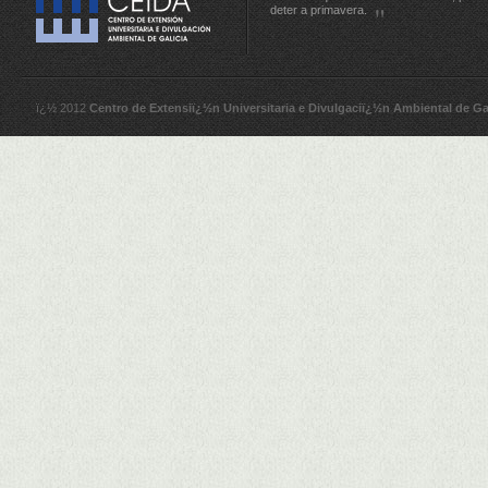
deter a primavera.
ï¿½ 2012
Centro de Extensiï¿½n Universitaria e Divulgaciï¿½n Ambiental de Ga