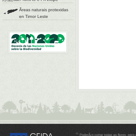
Ãreas naturais protexidas
en Timor Leste
PoderÃ¡n cortar todas as flores, pero