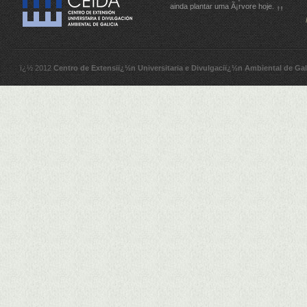
ainda plantar uma Ã¡rvore hoje.
ï¿½ 2012
Centro de Extensiï¿½n Universitaria e Divulgaciï¿½n Ambiental de Gal