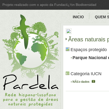
Projeto realizado com o apoio da Fundaciï¿½n Biodiversidad
INICIO
QUEM 
Ãreas naturais
Espaços protegido
Parque Nacional 
Categoria IUCN
NÃ£o dados