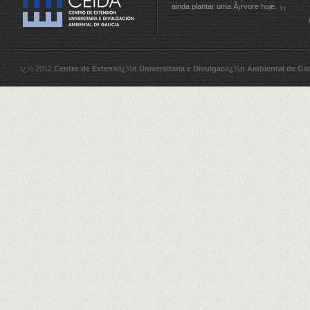
ainda plantar uma Ã¡rvore hoje.
ï¿½ 2012
Centro de Extensiï¿½n Universitaria e Divulgaciï¿½n Ambiental de Gal