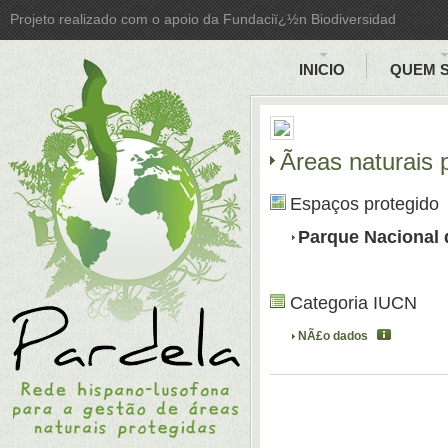
Projeto realizado com o apoio da Fundaciï¿½n Biodiversidad
INICIO
QUEM 
Ãreas naturais
Espaços protegido
Parque Nacional
Categoria IUCN
NÃ£o dados