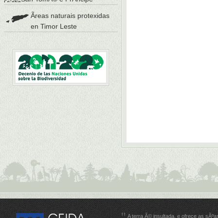
Ãreas naturais protexidas
en Timor Leste
A terra Ã© insultada, e ofrece as sÃºa