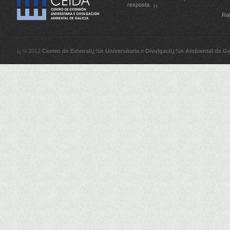
resposta.
Ra
ï¿½ 2012
Centro de Extensiï¿½n Universitaria e Divulgaciï¿½n Ambiental de Ga