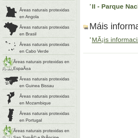
II - Parque Nac
Ãreas naturais protexidas
en Angola
Máis inform
Ãreas naturais protexidas
en Brasil
MÃ¡is informac
Ãreas naturais protexidas
en Cabo Verde
Ãreas naturais protexidas en
EspaÃ±a
Ãreas naturais protexidas
en Guinea Bissau
Ãreas naturais protexidas
en Mozambique
Ãreas naturais protexidas
en Portugal
Ãreas naturais protexidas en
San TomÃ© e PrÃ­ncipe