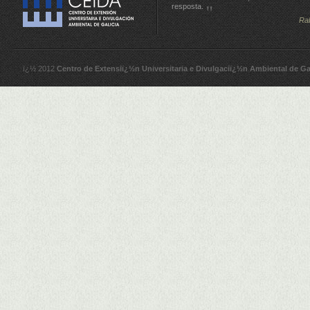
resposta.
Ra
ï¿½ 2012
Centro de Extensiï¿½n Universitaria e Divulgaciï¿½n Ambiental de Ga