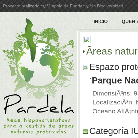
Proxecto realizado cï¿½ apoio da Fundaciï¿½n Biodiversidad
INICIO
QUEN 
Ãreas natu
Espazo prot
Parque Na
DimensiÃ³ns: 
LocalizaciÃ³n: 
Oceano AtlÃ¡nti
Categoría 