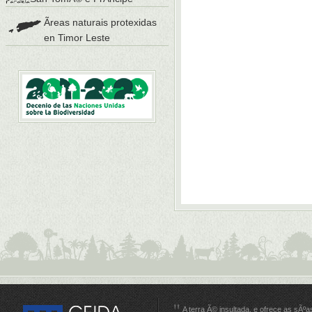
Ãreas naturais protexidas
en Timor Leste
A terra Ã© insultada, e ofrece as sÃºa