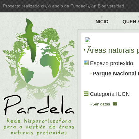
Proxecto realizado cï¿½ apoio da Fundaciï¿½n Biodiversidad
INICIO
QUEN 
Ãreas naturais
Espazo protexido
Parque Nacional 
Categoría IUCN
Sen datos