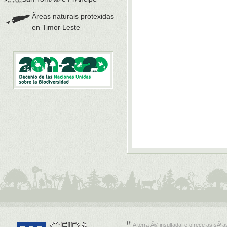
Ãreas naturais protexidas
en Timor Leste
A terra Ã© insultada, e ofrece as sÃºa