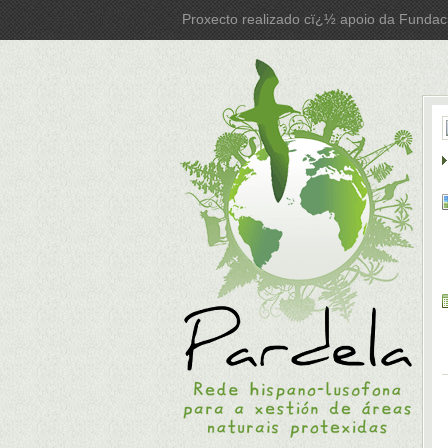
Proxecto realizado cï¿½ apoio da Fundac