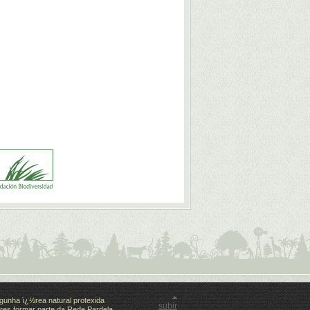
gunha ï¿½rea natural protexida
subir
es formar parte da Rede Pardela