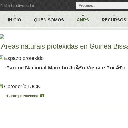
iï¿½n Biodiversidad
INICIO
QUEN SOMOS
ANPS
RECURSOS
Ãreas naturais protexidas en Guinea Biss
Espazo protexido
Parque Nacional Marinho JoÃ£o Vieira e PoilÃ£o
Categoría IUCN
II - Parque Nacional