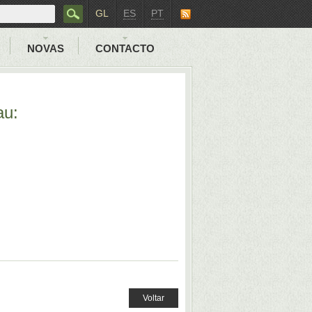
GL
ES
PT
NOVAS
CONTACTO
au:
Voltar