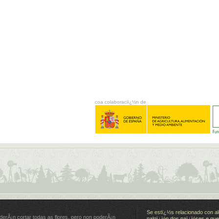
coa colaboraciï¿½n de
Se estï¿½s relacionado con al
derÃ¡n cortar todas as flores, pero non poderÃ¡n
nalgï¿½n dos paï¿½ses e quer