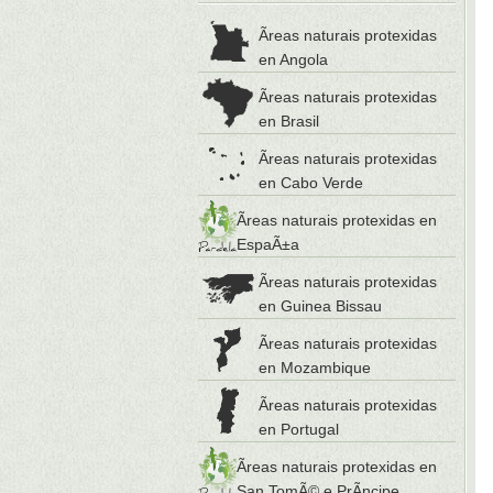
Ãreas naturais protexidas
en Angola
Ãreas naturais protexidas
en Brasil
Ãreas naturais protexidas
en Cabo Verde
Ãreas naturais protexidas en
EspaÃ±a
Ãreas naturais protexidas
en Guinea Bissau
Ãreas naturais protexidas
en Mozambique
Ãreas naturais protexidas
en Portugal
Ãreas naturais protexidas en
San TomÃ© e PrÃ­ncipe